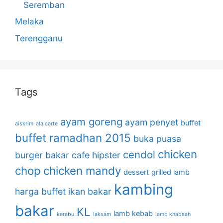
Seremban
Melaka
Terengganu
Tags
ayam goreng
ayam penyet
buffet
aiskrim
ala carte
buffet ramadhan 2015
buka puasa
chicken
cendol
burger bakar
cafe hipster
chop
chicken mandy
dessert
grilled lamb
kambing
harga buffet
ikan bakar
bakar
KL
lamb kebab
kerabu
laksam
lamb khabsah