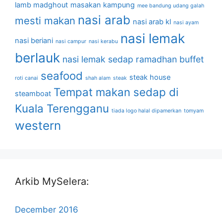
lamb madghout
masakan kampung
mee bandung udang galah
nasi arab
mesti makan
nasi arab kl
nasi ayam
nasi lemak
nasi beriani
nasi campur
nasi kerabu
berlauk
nasi lemak sedap
ramadhan buffet
seafood
steak house
roti canai
shah alam
steak
Tempat makan sedap di
steamboat
Kuala Terengganu
tiada logo halal dipamerkan
tomyam
western
Arkib MySelera:
December 2016