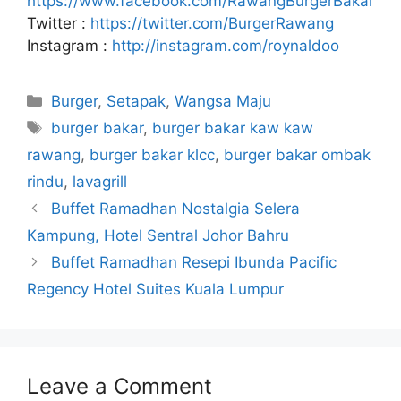
https://www.facebook.com/RawangBurgerBakar
Twitter :
https://twitter.com/BurgerRawang
Instagram :
http://instagram.com/roynaldoo
Categories
Burger
,
Setapak
,
Wangsa Maju
Tags
burger bakar
,
burger bakar kaw kaw
rawang
,
burger bakar klcc
,
burger bakar ombak
rindu
,
lavagrill
Buffet Ramadhan Nostalgia Selera
Kampung, Hotel Sentral Johor Bahru
Buffet Ramadhan Resepi Ibunda Pacific
Regency Hotel Suites Kuala Lumpur
Leave a Comment