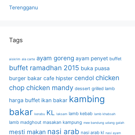
Terengganu
Tags
ayam goreng
ayam penyet
buffet
aiskrim
ala carte
buffet ramadhan 2015
buka puasa
chicken
cendol
burger bakar
cafe hipster
chop
chicken mandy
dessert
grilled lamb
kambing
harga buffet
ikan bakar
bakar
KL
lamb kebab
kerabu
laksam
lamb khabsah
lamb madghout
masakan kampung
mee bandung udang galah
nasi arab
mesti makan
nasi arab kl
nasi ayam