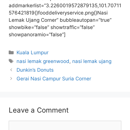
addmarkerlist=”3.2260019572879135,101.70711
576421819{}fooddeliveryservice.png{}Nasi
Lemak Ujang Corner” bubbleautopan=”true”
showbike=”false” showtraffic=”false”
showpanoramio=”false”]
Categories
Kuala Lumpur
Tags
nasi lemak greenwood
,
nasi lemak ujang
Dunkin’s Donuts
Gerai Nasi Campur Suria Corner
Leave a Comment
Comment