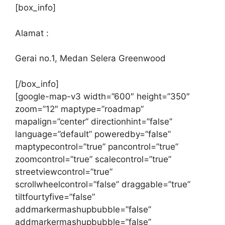
[box_info]
Alamat :
Gerai no.1, Medan Selera Greenwood
[/box_info]
[google-map-v3 width=”600″ height=”350″
zoom=”12″ maptype=”roadmap”
mapalign=”center” directionhint=”false”
language=”default” poweredby=”false”
maptypecontrol=”true” pancontrol=”true”
zoomcontrol=”true” scalecontrol=”true”
streetviewcontrol=”true”
scrollwheelcontrol=”false” draggable=”true”
tiltfourtyfive=”false”
addmarkermashupbubble=”false”
addmarkermashupbubble=”false”