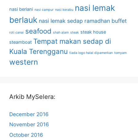
nasi lemak
nasi beriani
nasi campur
nasi kerabu
berlauk
nasi lemak sedap
ramadhan buffet
seafood
steak house
roti canai
shah alam
steak
Tempat makan sedap di
steamboat
Kuala Terengganu
tiada logo halal dipamerkan
tomyam
western
Arkib MySelera:
December 2016
November 2016
October 2016