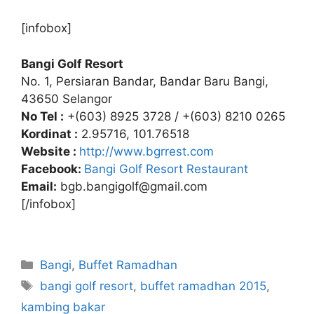
[infobox]
Bangi Golf Resort
No. 1, Persiaran Bandar, Bandar Baru Bangi,
43650 Selangor
No Tel :
+(603) 8925 3728 / +(603) 8210 0265
Kordinat :
2.95716, 101.76518
Website :
http://www.bgrrest.com
Facebook:
Bangi Golf Resort Restaurant
Email:
bgb.bangigolf@gmail.com
[/infobox]
Categories
Bangi
,
Buffet Ramadhan
Tags
bangi golf resort
,
buffet ramadhan 2015
,
kambing bakar