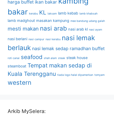
kambing
harga buffet
ikan bakar
bakar
KL
lamb kebab
kerabu
laksam
lamb khabsah
lamb madghout
masakan kampung
mee bandung udang galah
nasi arab
mesti makan
nasi arab kl
nasi ayam
nasi lemak
nasi beriani
nasi campur
nasi kerabu
berlauk
nasi lemak sedap
ramadhan buffet
seafood
steak house
roti canai
shah alam
steak
Tempat makan sedap di
steamboat
Kuala Terengganu
tiada logo halal dipamerkan
tomyam
western
Arkib MySelera: