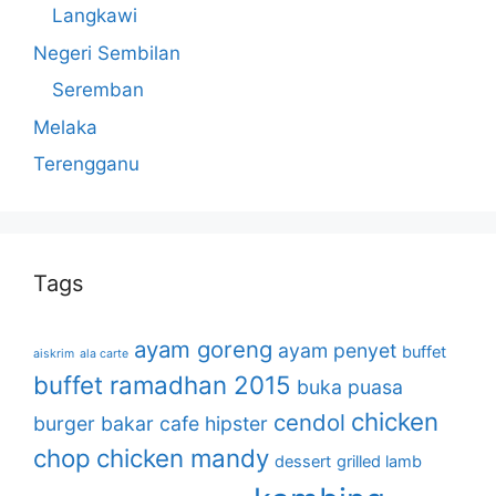
Langkawi
Negeri Sembilan
Seremban
Melaka
Terengganu
Tags
ayam goreng
ayam penyet
buffet
aiskrim
ala carte
buffet ramadhan 2015
buka puasa
chicken
cendol
burger bakar
cafe hipster
chop
chicken mandy
dessert
grilled lamb