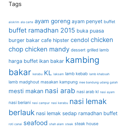
Tags
ayam goreng
ayam penyet
buffet
aiskrim
ala carte
buffet ramadhan 2015
buka puasa
chicken
cendol
burger bakar
cafe hipster
chop
chicken mandy
dessert
grilled lamb
kambing
harga buffet
ikan bakar
bakar
KL
lamb kebab
kerabu
laksam
lamb khabsah
lamb madghout
masakan kampung
mee bandung udang galah
nasi arab
mesti makan
nasi arab kl
nasi ayam
nasi lemak
nasi beriani
nasi campur
nasi kerabu
berlauk
nasi lemak sedap
ramadhan buffet
seafood
steak house
roti canai
shah alam
steak