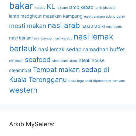
bakar
KL
lamb kebab
kerabu
laksam
lamb khabsah
lamb madghout
masakan kampung
mee bandung udang galah
nasi arab
mesti makan
nasi arab kl
nasi ayam
nasi lemak
nasi beriani
nasi campur
nasi kerabu
berlauk
nasi lemak sedap
ramadhan buffet
seafood
steak house
roti canai
shah alam
steak
Tempat makan sedap di
steamboat
Kuala Terengganu
tiada logo halal dipamerkan
tomyam
western
Arkib MySelera: