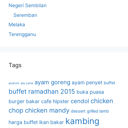
Negeri Sembilan
Seremban
Melaka
Terengganu
Tags
ayam goreng
ayam penyet
buffet
aiskrim
ala carte
buffet ramadhan 2015
buka puasa
chicken
cendol
burger bakar
cafe hipster
chop
chicken mandy
dessert
grilled lamb
kambing
harga buffet
ikan bakar